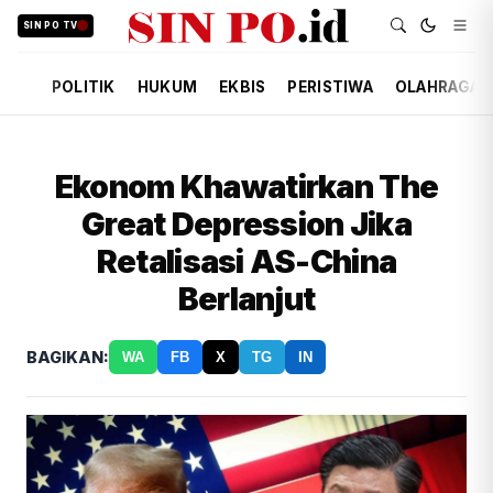
SIN PO TV
POLITIK
HUKUM
EKBIS
PERISTIWA
OLAHRAGA
Ekonom Khawatirkan The
Great Depression Jika
Retalisasi AS-China
Berlanjut
BAGIKAN:
WA
FB
X
TG
IN