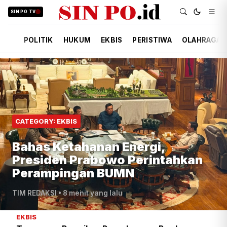
SIN PO TV
POLITIK
HUKUM
EKBIS
PERISTIWA
OLAHRAGA
CATEGORY: EKBIS
Bahas Ketahanan Energi,
Presiden Prabowo Perintahkan
Perampingan BUMN
TIM REDAKSI
•
8 menit yang lalu
EKBIS