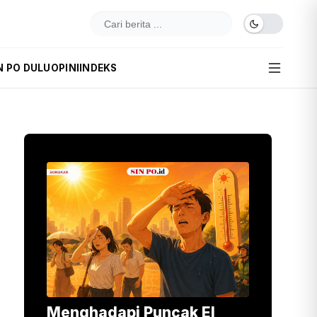
N PO DULU
OPINI
INDEKS
Menghadapi Puncak El