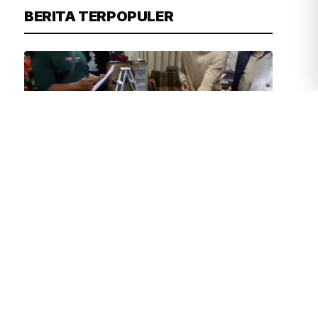
BERITA TERPOPULER
JUVEN MARTUA SITOMPUL
43 MENIT YANG LALU
Anggota DPR Minta Pengawasan
Sekolah Diperkuat Buntut Temuan
Senjata
PU Kerahkan Personel dan Truk
Tangki Air Bantu Tangani Karhutla
400 Hektare di Kalteng