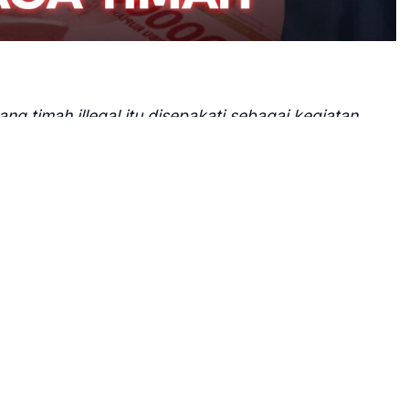
 timah illegal itu disepakati sebagai kegiatan
sekan dengan kerja sama sewa menyewa peralatan
s tersangka seorang pengusaha Harvey Moeis,
 korupsi tata niaga komoditas timah wilayah Izin
ode 2015 hingga 2022. Lembaga penegak hukum itu
g juga suami artis Sandra Dewi itu berdasarkan alat
f, tim penyidik memandang telah cukup alat bukti,