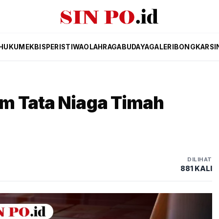
HUKUM
EKBIS
PERISTIWA
OLAHRAGA
BUDAYA
GALERI
BONGKAR
SI
m Tata Niaga Timah
DILIHAT
881 KALI