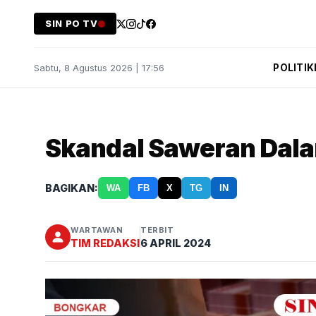
SIN PO TV
POLITIK
Sabtu, 8 Agustus 2026 | 17:56
Skandal Saweran Dala
BAGIKAN:
WA
FB
X
TG
IN
WARTAWAN
TERBIT
TIM REDAKSI
6 APRIL 2024