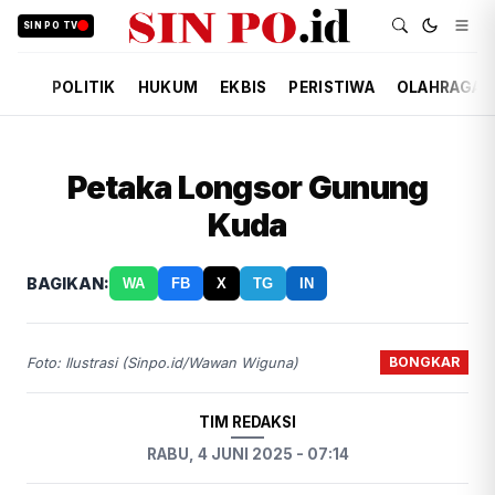
SIN PO TV
POLITIK
HUKUM
EKBIS
PERISTIWA
OLAHRAGA
Petaka Longsor Gunung
Kuda
BAGIKAN:
WA
FB
X
TG
IN
BONGKAR
Foto: Ilustrasi (Sinpo.id/Wawan Wiguna)
TIM REDAKSI
RABU, 4 JUNI 2025 - 07:14