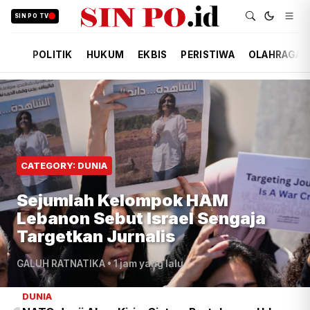
SIN PO TV
POLITIK
HUKUM
EKBIS
PERISTIWA
OLAHRAGA
CATEGORY: DUNIA
Sejumlah Kelompok HAM
Lebanon Sebut Israel Sengaja
Targetkan Jurnalis
GALUH RATNATIKA
•
1 jam yang lalu
DUNIA