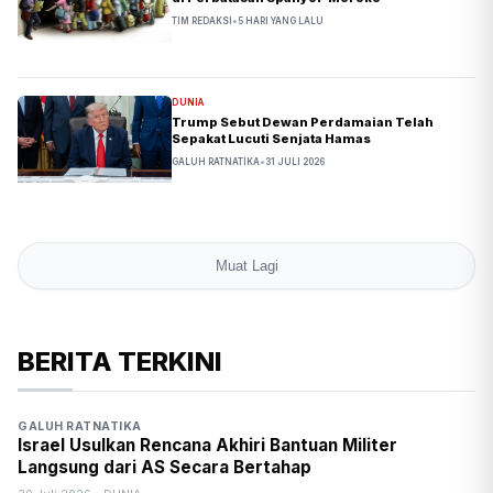
TIM REDAKSI
•
5 HARI YANG LALU
DUNIA
Trump Sebut Dewan Perdamaian Telah
Sepakat Lucuti Senjata Hamas
GALUH RATNATIKA
•
31 JULI 2026
Muat Lagi
BERITA TERKINI
GALUH RATNATIKA
Israel Usulkan Rencana Akhiri Bantuan Militer
Langsung dari AS Secara Bertahap