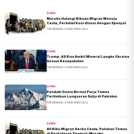
DUNIA
Maroko Halangi Ribuan Migran Menuju
Ceuta, Perketat Koordinasi dengan Spanyol
TIM REDAKSI
•
5 HARI YANG LALU
DUNIA
Trump: AS Bisa Ambil Mineral Langka Ukraina
Sesuai Kesepakatan
TIM REDAKSI
•
5 HARI YANG LALU
DUNIA
Pendaki Dunia Nirmal Purja Tewas
Tertimbun Longsoran Salju di Pakistan
TIM REDAKSI
•
5 HARI YANG LALU
DUNIA
60 Ribu Migran Serbu Ceuta, Puluhan Tewas
di Perbatasan Spanyol-Moroko