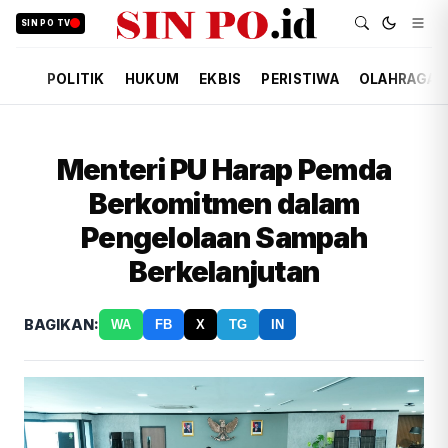
SIN PO TV
POLITIK
HUKUM
EKBIS
PERISTIWA
OLAHRAGA
Menteri PU Harap Pemda
Berkomitmen dalam
Pengelolaan Sampah
Berkelanjutan
BAGIKAN:
WA
FB
X
TG
IN