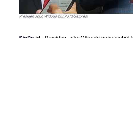
Presiden Joko Widodo (SinPo.id/Setpres)
SinPo.id -
Presiden Joko Widodo menyambut ba
Prabowo Subianto dengan Ketua Umum PDI Pe
Menurut Jokowi, komunikasi para tokoh bangs
"Ya saya kira baik pertemuan itu. Sehingga k
untuk kemajuan negara, untuk kemajuan bangs
Nusa Tenggara Timur (NTT), Rabu, 2 Oktober
Prabowo, sebelumnya, berharap agar pertemu
pelantikan presiden dan wakil presiden terpili