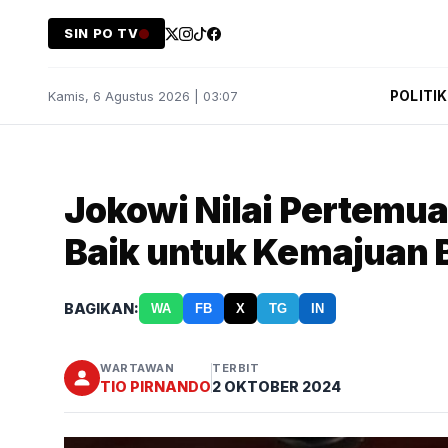
SIN PO TV
POLITIK
Kamis, 6 Agustus 2026 | 03:07
Jokowi Nilai Pertem
Baik untuk Kemajuan 
BAGIKAN:
WA
FB
X
TG
IN
WARTAWAN
TERBIT
TIO PIRNANDO
2 OKTOBER 2024