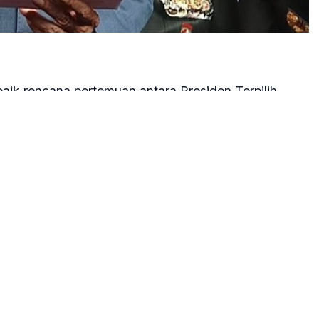
ik rencana pertemuan antara Presiden Terpilih
rjuangan Megawati Soekarnoputri.
a akan berdampak baik untuk kemajuan Indonesia.
omunikasi antar tokoh-tokoh bangsa bisa sambung
a," kata Jokowi di Kabupaten Timor Tengah Utara,
 2024.
annya dengan Megawati bisa berlangsung sebelum
h yakni pada 20 Oktober 2024.