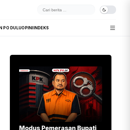
N PO DULU
OPINI
INDEKS
Modus Pemerasan Bupati