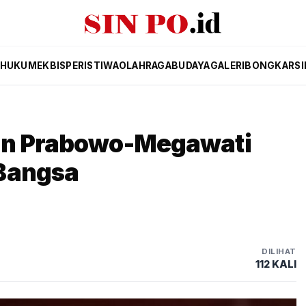
HUKUM
EKBIS
PERISTIWA
OLAHRAGA
BUDAYA
GALERI
BONGKAR
SI
uan Prabowo-Megawati
Bangsa
DILIHAT
112 KALI