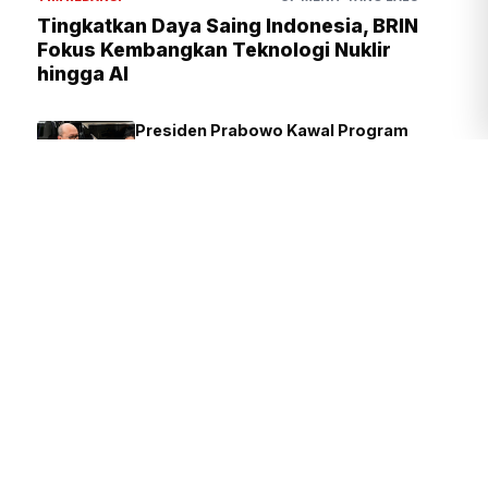
Tingkatkan Daya Saing Indonesia, BRIN
Fokus Kembangkan Teknologi Nuklir
hingga AI
Presiden Prabowo Kawal Program
Strategis, dari Kampung Haji
hingga Hilirisasi Nasional
TIM REDAKSI
1 JAM YANG LALU
Presiden Prabowo Kawal Program
Strategis TNI, dari Air Bersih
hingga Listrik Desa
TIM REDAKSI
1 JAM YANG LALU
Kejagung Geledah Rumah Nurman
Herin Terkait TPPU Febrie
Adriansyah
DAVID
2 JAM YANG LALU
Gelar Aksi di Inspektorat Kemenag,
Massa Minta Pecat Oknum ASN
Nakal
TIM REDAKSI
5 JAM YANG LALU