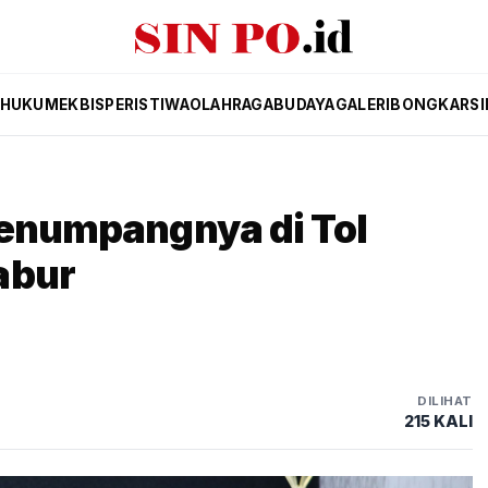
HUKUM
EKBIS
PERISTIWA
OLAHRAGA
BUDAYA
GALERI
BONGKAR
SI
Penumpangnya di Tol
abur
DILIHAT
215 KALI