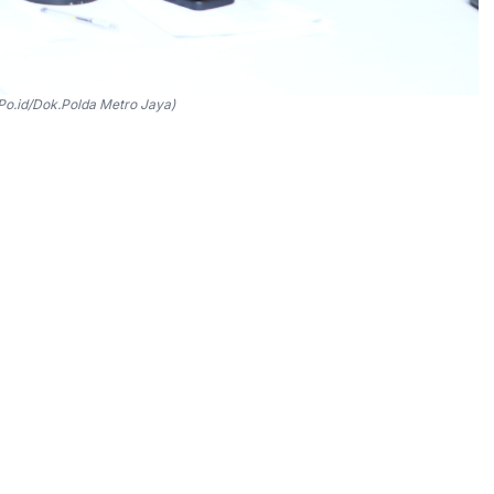
Po.id/Dok.Polda Metro Jaya)
al BI dibegal oleh penumpangnya yang diangkutnya.
ta (JORR) Km 40, Kecamatan Jatiasih, Kota Bekasi,
Akibat kejadian tersebut, mobil korban berhasil
ry Syam Indradi mengatakan, kajadian berawal saat
minta diantarkan ke Bekasi Timur.
 Timur," kata Ade dalam keterangannya, Senin, 9