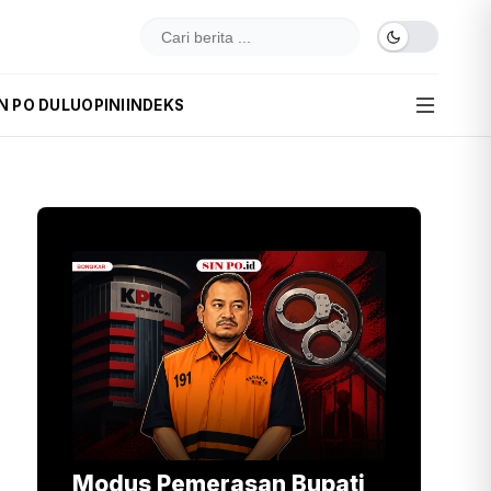
N PO DULU
OPINI
INDEKS
Modus Pemerasan Bupati