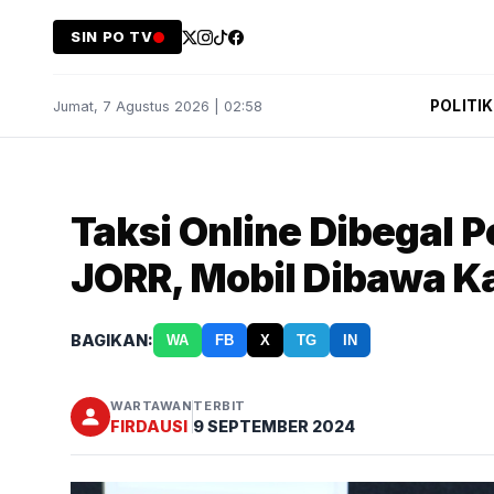
SIN PO TV
POLITIK
Jumat, 7 Agustus 2026 | 02:58
Taksi Online Dibegal 
JORR, Mobil Dibawa K
BAGIKAN:
WA
FB
X
TG
IN
WARTAWAN
TERBIT
FIRDAUSI
9 SEPTEMBER 2024