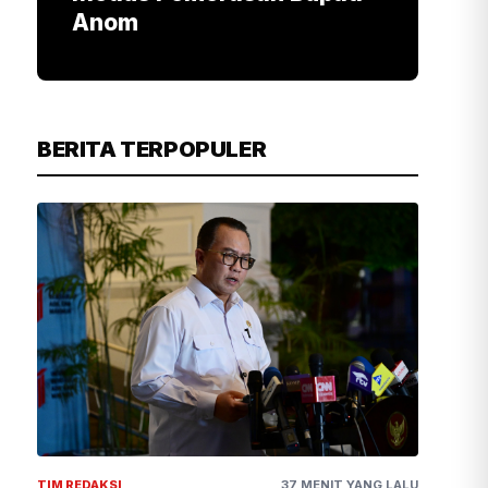
Anom
BERITA TERPOPULER
TIM REDAKSI
37 MENIT YANG LALU