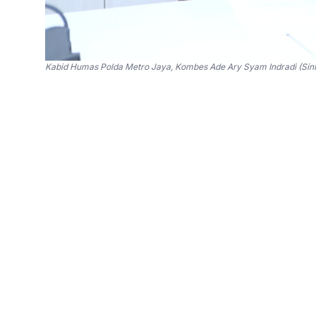
Kabid Humas Polda Metro Jaya, Kombes Ade Ary Syam Indradi (Sin
SinPo.id -
Seorang sopir taksi online berinisi
Pristiwa itu terjadi di Tol Lingkar Luar Jakar
Jawa Barat pada Sabtu, 7 September dini hari. 
dibawa kabur pelaku.
Kabid Humas Polda Metro Jaya, Kombes Ade A
korban mendapat orderan dari pelaku yang me
"Korban mengantarkan pelanggannya ke Bekasi
September 2024.