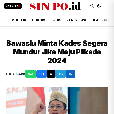
SIN PO TV
POLITIK
HUKUM
EKBIS
PERISTIWA
OLAHRAGA
Bawaslu Minta Kades Segera
Mundur Jika Maju Pilkada
2024
BAGIKAN:
WA
FB
X
TG
IN