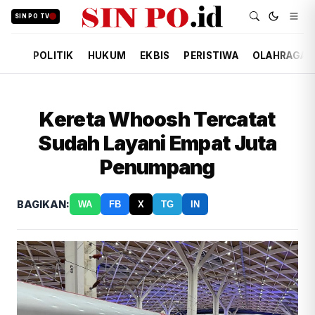
SIN PO TV
POLITIK
HUKUM
EKBIS
PERISTIWA
OLAHRAGA
Kereta Whoosh Tercatat
Sudah Layani Empat Juta
Penumpang
BAGIKAN:
WA
FB
X
TG
IN