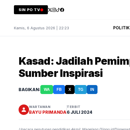
SIN PO TV
POLITIK
Kamis, 6 Agustus 2026 | 22:23
Kasad: Jadilah Pemim
Sumber Inspirasi
BAGIKAN:
WA
FB
X
TG
IN
WARTAWAN
TERBIT
BAYU PRIMANDA
6 JULI 2024
Upacara penutupan pendidikan Akmil, Magelang (Sinpo.id/Dispenad