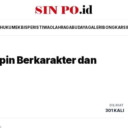
HUKUM
EKBIS
PERISTIWA
OLAHRAGA
BUDAYA
GALERI
BONGKAR
SI
pin Berkarakter dan
DILIHAT
301 KALI
)