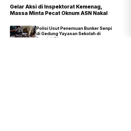
Gelar Aksi di Inspektorat Kemenag,
Massa Minta Pecat Oknum ASN Nakal
Polisi Usut Penemuan Bunker Senpi
di Gedung Yayasan Sekolah di
Pondok Pinang
FIRDAUSI
34 MENIT YANG LALU
Presiden Prabowo: Pendidikan
Fondasi Utama Lahirnya Inovasi
dan Riset Nasional
TIM REDAKSI
2 JAM YANG LALU
Polisi Diminta Ungkap Pemasok
Senjata di Yayasan Sekolah
Pondok Pinang
JUVEN MARTUA SITOMPUL
BARU SAJA
Legislator: Setiap Pasien BPJS
Berhak Mendapat Pelayanan
Manusiawi
JUVEN MARTUA
1 JAM YANG
SITOMPUL
LALU