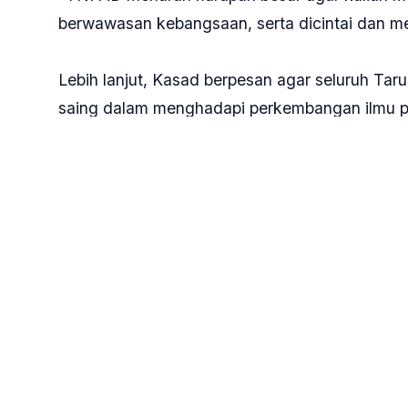
berwawasan kebangsaan, serta dicintai dan menc
Lebih lanjut, Kasad berpesan agar seluruh Tar
saing dalam menghadapi perkembangan ilmu pen
berkompetisi secara sehat seraya mempererat 
organisasi TNI AD.
"Sebagai kader-kader pemimpin, jangan pernah
seorang pemimpin militer dengan menggunakan
menampilkan kualitas diri," tegas Kasad.
Kasad juga berpesan agar para perwira baru in
inspirasi dan suri tauladan bagi anak buahnya
buah, serta selalu mengedepankan integritas 