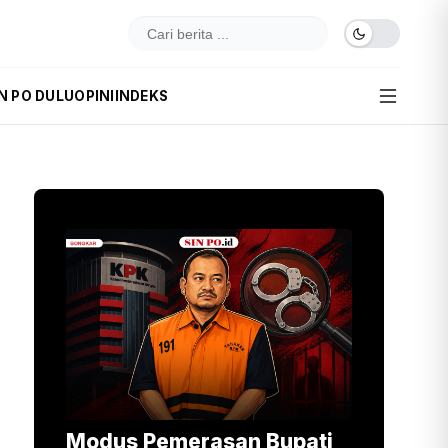
N PO DULU
OPINI
INDEKS
Modus Pemerasan Bupati