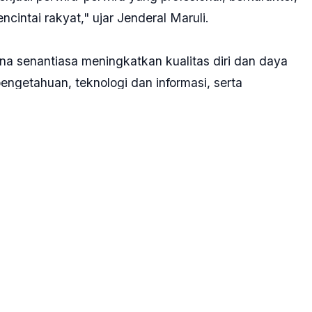
intai rakyat," ujar Jenderal Maruli.
una senantiasa meningkatkan kualitas diri dan daya
getahuan, teknologi dan informasi, serta
jiwa korsa, persatuan, dan kesatuan dalam tubuh
 terlintas di benakmu, bahwa kalian dapat menjadi
 cara-cara yang tidak terhormat, dan tanpa
i dapat menjadi pemimpin berkarakter serta sumber
. Caranya dengan selalu hadir di tengah-tengah anak
dan kepentingan negara diatas segalanya.