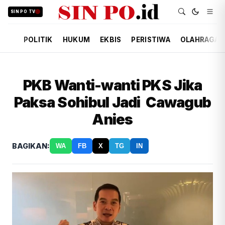
SIN PO TV
POLITIK
HUKUM
EKBIS
PERISTIWA
OLAHRAGA
PKB Wanti-wanti PKS Jika
Paksa Sohibul Jadi Cawagub
Anies
BAGIKAN:
WA
FB
X
TG
IN