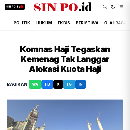
SIN PO TV
POLITIK
HUKUM
EKBIS
PERISTIWA
OLAHRAGA
Komnas Haji Tegaskan
Kemenag Tak Langgar
Alokasi Kuota Haji
BAGIKAN:
WA
FB
X
TG
IN