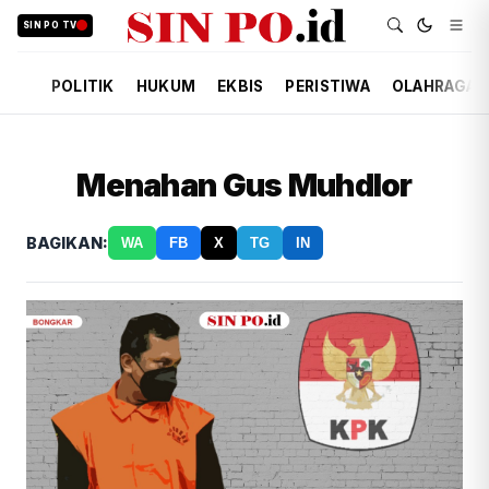
SIN PO TV
POLITIK
HUKUM
EKBIS
PERISTIWA
OLAHRAGA
Menahan Gus Muhdlor
BAGIKAN:
WA
FB
X
TG
IN