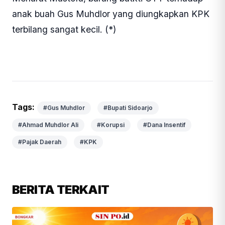
anak buah Gus Muhdlor yang diungkapkan KPK
terbilang sangat kecil. (*)
Tags:
#Gus Muhdlor
#Bupati Sidoarjo
#Ahmad Muhdlor Ali
#Korupsi
#Dana Insentif
#Pajak Daerah
#KPK
BERITA TERKAIT