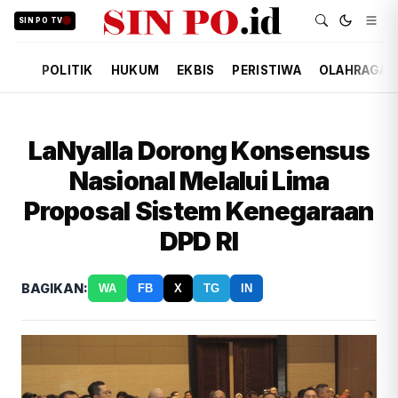
SIN PO TV
POLITIK
HUKUM
EKBIS
PERISTIWA
OLAHRAGA
LaNyalla Dorong Konsensus
Nasional Melalui Lima
Proposal Sistem Kenegaraan
DPD RI
BAGIKAN:
WA
FB
X
TG
IN