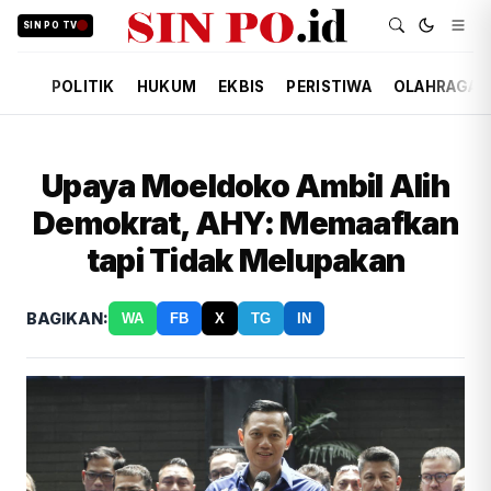
SIN PO TV
POLITIK
HUKUM
EKBIS
PERISTIWA
OLAHRAGA
Upaya Moeldoko Ambil Alih
Demokrat, AHY: Memaafkan
tapi Tidak Melupakan
BAGIKAN:
WA
FB
X
TG
IN