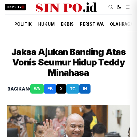
SIN PO TV
POLITIK
HUKUM
EKBIS
PERISTIWA
OLAHRAGA
Jaksa Ajukan Banding Atas
Vonis Seumur Hidup Teddy
Minahasa
BAGIKAN:
WA
FB
X
TG
IN