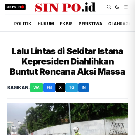
SIN PO TV
POLITIK
HUKUM
EKBIS
PERISTIWA
OLAHRAGA
Lalu Lintas di Sekitar Istana
Kepresiden Diahlihkan
Buntut Rencana Aksi Massa
BAGIKAN:
WA
FB
X
TG
IN