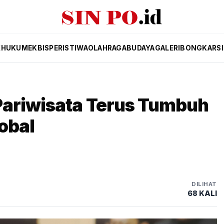
K
HUKUM
EKBIS
PERISTIWA
OLAHRAGA
BUDAYA
GALERI
BONGKAR
S
Pariwisata Terus Tumbuh
obal
DILIHAT
68 KALI