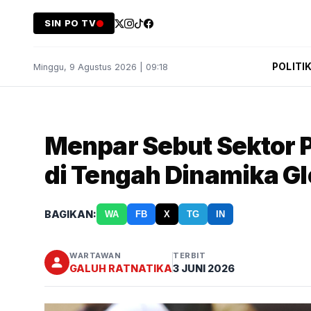
SIN PO TV
POLITI
Minggu, 9 Agustus 2026 | 09:18
Menpar Sebut Sektor 
di Tengah Dinamika Gl
BAGIKAN:
WA
FB
X
TG
IN
WARTAWAN
TERBIT
GALUH RATNATIKA
3 JUNI 2026