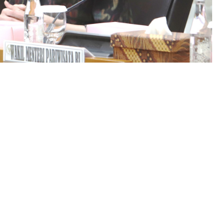
nti Putri Wardhana membahas rencana kerja 2026 Kementerian Pariwisata
nti Putri Wardhana, menegaskan bahwa sektor
i tengah dinamika global. Pertumbuhan tersebut juga
n mancanegara mencapai 4,68 juta atau tumbuh 8,24
g sama tahun 2025. Sedangkan pada Q1 Indonesia