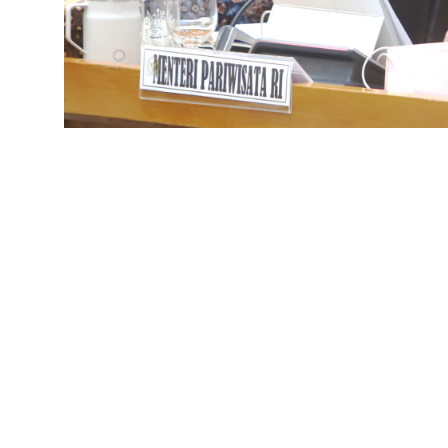
Komisi VII DPR menggelar raker dengan Menteri Pariwisata Widiya
(Ashar/SinPo.id)
SinPo.id -
Menteri Pariwisata (Menpar) Widiya
pariwisata tetap menunjukkan kinerja positif d
terlihat dari data Badan Pusat Statistik (BPS).
Pada Januari–April 2026, kunjungan wisatawa
persen jika dibandingkan dengan periode yan