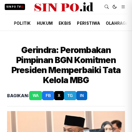
SIN PO TV
POLITIK
HUKUM
EKBIS
PERISTIWA
OLAHRAGA
Gerindra: Perombakan
Pimpinan BGN Komitmen
Presiden Memperbaiki Tata
Kelola MBG
BAGIKAN:
WA
FB
X
TG
IN