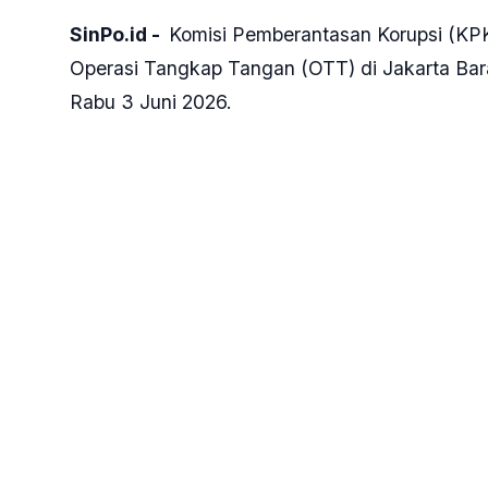
SinPo.id -
Komisi Pemberantasan Korupsi (KP
Operasi Tangkap Tangan (OTT) di Jakarta Bara
Rabu 3 Juni 2026.
Barang bukti yang diamankan dalam operasi se
valas atau mata uang asing, hingga logam mul
"Barang bukti yang diamankan ada kendaraan, 
uang tunai, valas ada USD dan SGD, dan juga 
Bicara KPK, Budi Prasetyo dalam keterangann
KPK sejauh ini sudah menangkap total belasan 
antaranya ialah Kepala Kantor Imigrasi Jakarta
Budi mengatakan operasi senyap ini berkaita
tinggal di Indonesia.