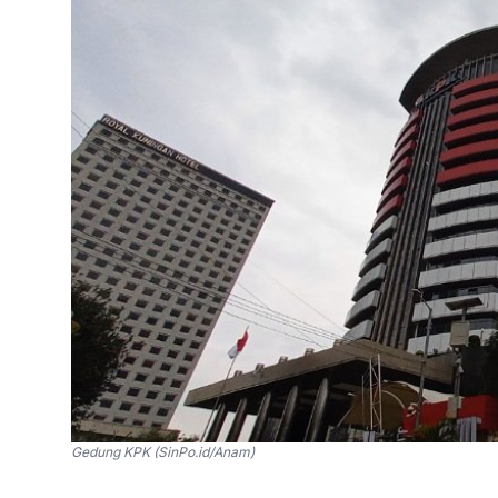
Gedung KPK (SinPo.id/Anam)