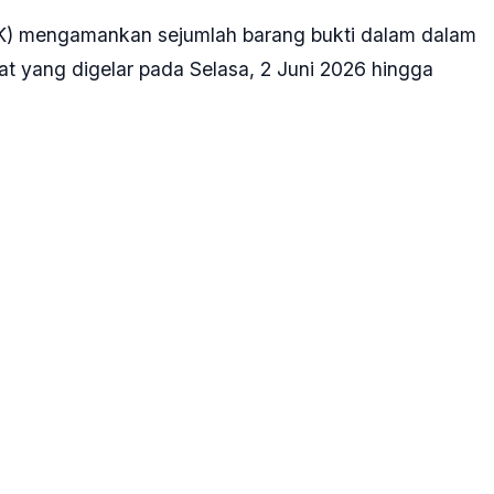
K) mengamankan sejumlah barang bukti dalam dalam
t yang digelar pada Selasa, 2 Juni 2026 hingga
nyap tersebut di antaranya, kendaraan bermotor,
ia emas
mobil, motor, dan juga barang bukti dalam bentuk
ada dalam bentuk logam mulia emas " kata Juru
ya.
orang dalam operasi senyap tersebut. Satu di
 Barat.
n dengan pengurusan Warga Negara Asing untuk bisa