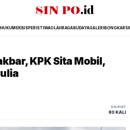
K
HUKUM
EKBIS
PERISTIWA
OLAHRAGA
BUDAYA
GALERI
BONGKAR
S
kbar, KPK Sita Mobil,
ulia
DILIHAT
80 KALI