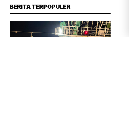
BERITA TERPOPULER
FIRDAUSI
11 MENIT YANG LALU
Bareskrim Gagalkan Penyelundupan
1,3 Ton Ketamin dari Kapal Asing di
Perairan Bintan