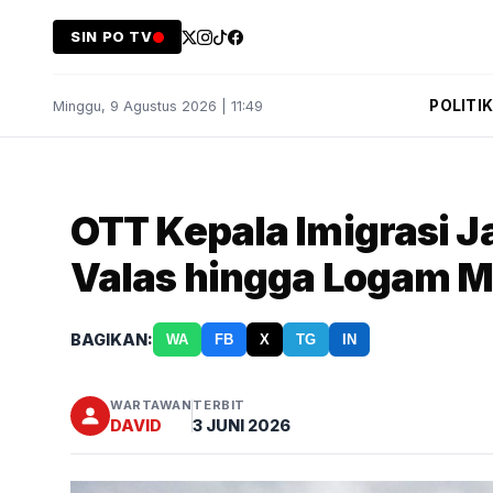
SIN PO TV
POLITI
Minggu, 9 Agustus 2026 | 11:49
OTT Kepala Imigrasi Ja
Valas hingga Logam M
BAGIKAN:
WA
FB
X
TG
IN
WARTAWAN
TERBIT
DAVID
3 JUNI 2026