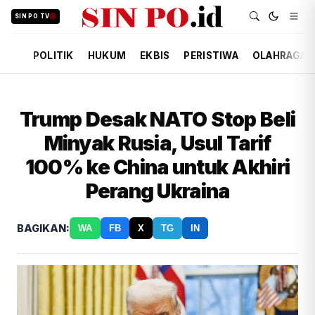
SIN PO TV
POLITIK
HUKUM
EKBIS
PERISTIWA
OLAHRAGA
Trump Desak NATO Stop Beli
Minyak Rusia, Usul Tarif
100% ke China untuk Akhiri
Perang Ukraina
BAGIKAN:
WA
FB
X
TG
IN