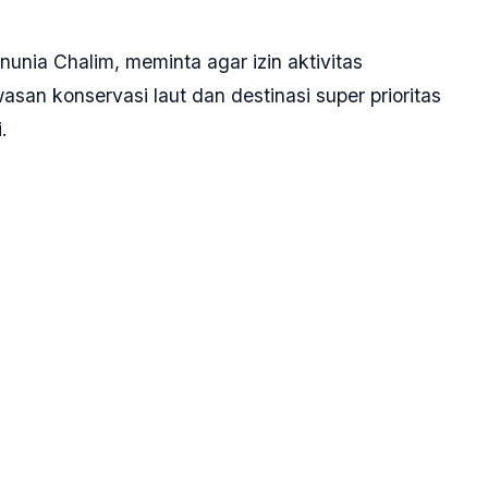
nunia Chalim, meminta agar izin aktivitas
san konservasi laut dan destinasi super prioritas
.
layah destinasi super prioritas, di mana destinasinya
mbu karang, ini hal yang harus dikaji kembali,”
mat, 6 Juni 2025.
 ditimbulkan oleh jalur logistik tambang, terutama
ilitas pengolahan (smelter) yang kerap berdekatan
mbu karang yang menjadi daya tarik utama pariwisata