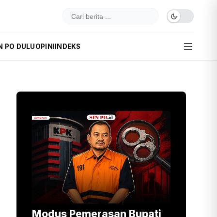
N PO DULU
OPINI
INDEKS
Modus Pemerasan Bupati