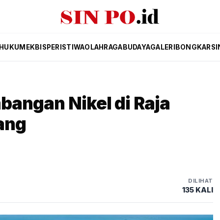
HUKUM
EKBIS
PERISTIWA
OLAHRAGA
BUDAYA
GALERI
BONGKAR
SI
mbangan Nikel di Raja
ang
DILIHAT
135 KALI