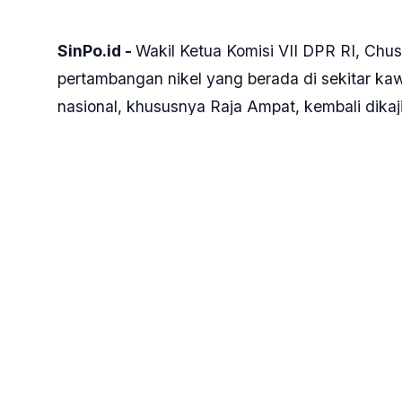
SinPo.id -
Wakil Ketua Komisi VII DPR RI, Chus
pertambangan nikel yang berada di sekitar kawa
nasional, khususnya Raja Ampat, kembali dikaji
“Mengenai izin pertambangan nikel di sekitar wi
mengangkat keindahan alam dan khususnya teru
kata Chusnunia, dalam keterangan persnya, Ju
Ia pun menyoroti potensi ancaman ekologis yang
di perlintasan dari lokasi pertambangan ke fas
dengan kawasan perairan sensitif.
Aktivitas tersebut dinilai dapat merusak teru