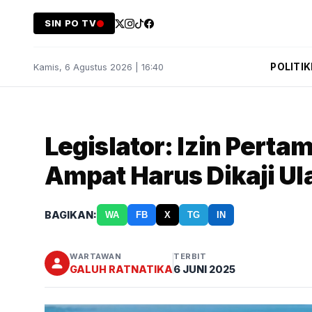
SIN PO TV
POLITIK
Kamis, 6 Agustus 2026 | 16:40
Legislator: Izin Perta
Ampat Harus Dikaji Ul
BAGIKAN:
WA
FB
X
TG
IN
WARTAWAN
TERBIT
GALUH RATNATIKA
6 JUNI 2025