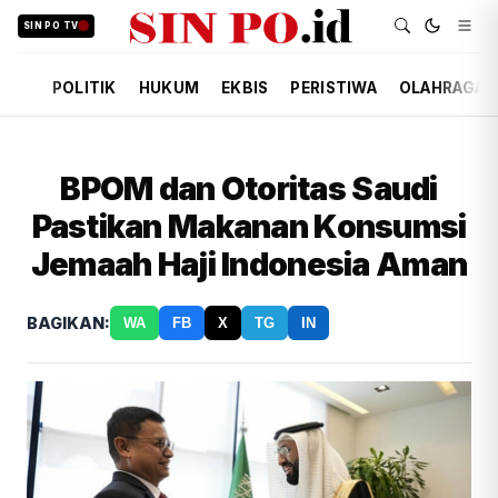
SIN PO TV
POLITIK
HUKUM
EKBIS
PERISTIWA
OLAHRAGA
BPOM dan Otoritas Saudi
Pastikan Makanan Konsumsi
Jemaah Haji Indonesia Aman
BAGIKAN:
WA
FB
X
TG
IN