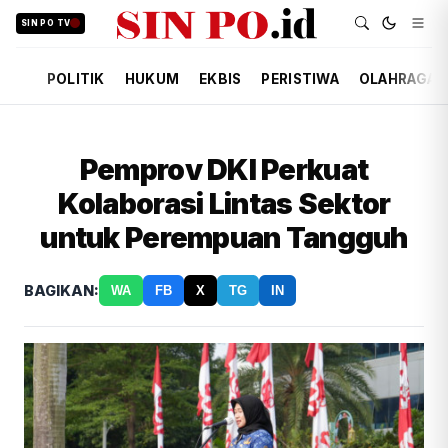
SIN PO TV
POLITIK
HUKUM
EKBIS
PERISTIWA
OLAHRAGA
Pemprov DKI Perkuat
Kolaborasi Lintas Sektor
untuk Perempuan Tangguh
BAGIKAN:
WA
FB
X
TG
IN