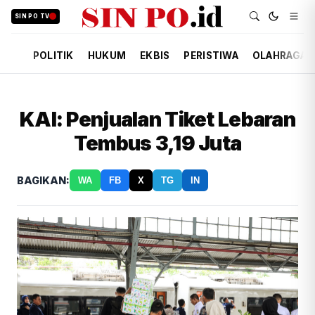
SIN PO TV
POLITIK
HUKUM
EKBIS
PERISTIWA
OLAHRAGA
KAI: Penjualan Tiket Lebaran
Tembus 3,19 Juta
BAGIKAN:
WA
FB
X
TG
IN