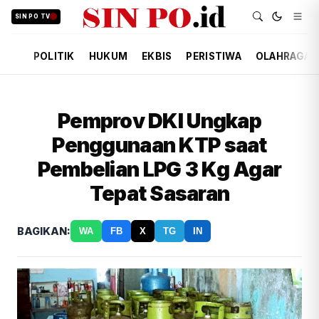
SIN PO TV
POLITIK
HUKUM
EKBIS
PERISTIWA
OLAHRAGA
Pemprov DKI Ungkap
Penggunaan KTP saat
Pembelian LPG 3 Kg Agar
Tepat Sasaran
BAGIKAN:
WA
FB
X
TG
IN