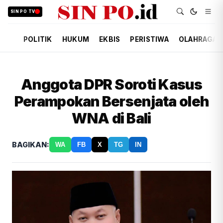
SIN PO TV
POLITIK
HUKUM
EKBIS
PERISTIWA
OLAHRAGA
Anggota DPR Soroti Kasus
Perampokan Bersenjata oleh
WNA di Bali
BAGIKAN:
WA
FB
X
TG
IN