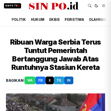
SIN PO TV
POLITIK
HUKUM
EKBIS
PERISTIWA
OLAHRAGA
Ribuan Warga Serbia Terus
Tuntut Pemerintah
Bertanggung Jawab Atas
Runtuhnya Stasiun Kereta
BAGIKAN:
WA
FB
X
TG
IN