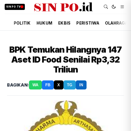
SIN PO TV
POLITIK
HUKUM
EKBIS
PERISTIWA
OLAHRAGA
BPK Temukan Hilangnya 147
Aset ID Food Senilai Rp3,32
Triliun
BAGIKAN:
WA
FB
X
TG
IN