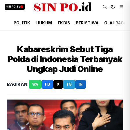
SIN PO TV
POLITIK
HUKUM
EKBIS
PERISTIWA
OLAHRAGA
Kabareskrim Sebut Tiga
Polda di Indonesia Terbanyak
Ungkap Judi Online
BAGIKAN:
WA
FB
X
TG
IN