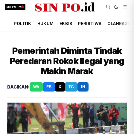
SIN PO TV
POLITIK
HUKUM
EKBIS
PERISTIWA
OLAHRAGA
Pemerintah Diminta Tindak
Peredaran Rokok Ilegal yang
Makin Marak
BAGIKAN:
WA
FB
X
TG
IN