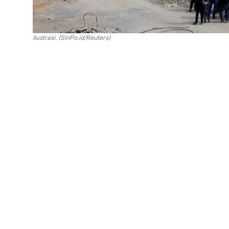
Ilustrasi. (SinPo.id/Reuters)
SinPo.id -
Amerika Serikat (AS) kembali mem
senjata di Gaza, yang menuai kritik dari banya
tindakan internasional untuk menghentikan kek
Dewan yang beranggotakan 15 orang itu member
anggota tidak tetap yang menyerukan gencata
konflik di Gaza.
Namun hanya AS yang memberikan suara men
tetap dewan untuk memblokir resolusi tersebut