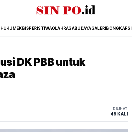
K
HUKUM
EKBIS
PERISTIWA
OLAHRAGA
BUDAYA
GALERI
BONGKAR
S
usi DK PBB untuk
aza
DILIHAT
48 KALI