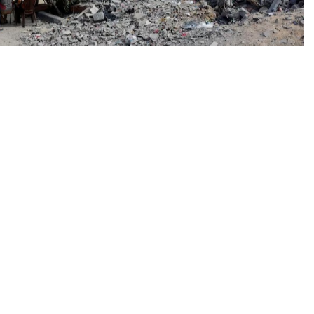
veto resolusi Dewan Keamanan PBB untuk gencatan
k pihak, karena pemerintah Biden telah memblokir
ejaman Israel.
ikan suara pada resolusi yang diajukan oleh 10
n senjata segera, tanpa syarat, dan permanen dalam
entang, menggunakan hak vetonya sebagai anggota
.