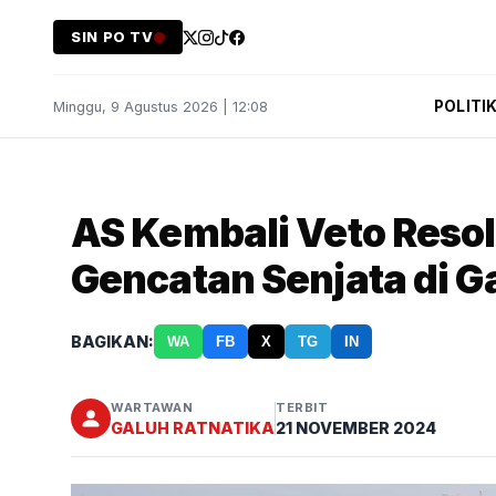
SIN PO TV
POLITI
Minggu, 9 Agustus 2026 | 12:08
AS Kembali Veto Resol
Gencatan Senjata di G
BAGIKAN:
WA
FB
X
TG
IN
WARTAWAN
TERBIT
GALUH RATNATIKA
21 NOVEMBER 2024