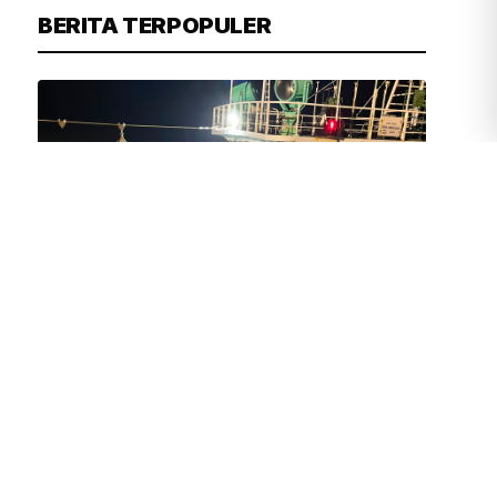
BERITA TERPOPULER
FIRDAUSI
30 MENIT YANG LALU
Bareskrim Gagalkan Penyelundupan
1,3 Ton Ketamin dari Kapal Asing di
Perairan Bintan