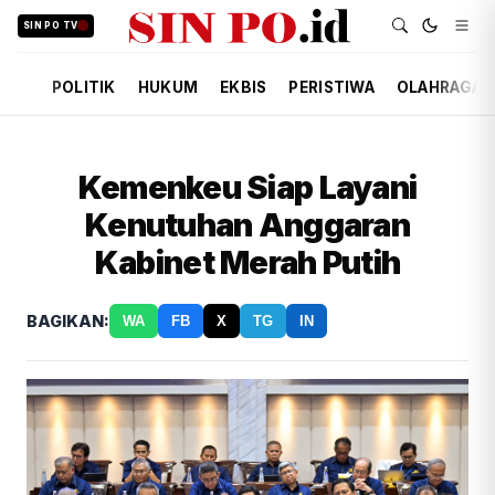
SIN PO TV
POLITIK
HUKUM
EKBIS
PERISTIWA
OLAHRAGA
Kemenkeu Siap Layani
Kenutuhan Anggaran
Kabinet Merah Putih
BAGIKAN:
WA
FB
X
TG
IN