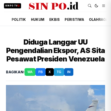
SIN PO TV
POLITIK
HUKUM
EKBIS
PERISTIWA
OLAHRAGA
Diduga Langgar UU
Pengendalian Ekspor, AS Sita
Pesawat Presiden Venezuela
BAGIKAN:
WA
FB
X
TG
IN