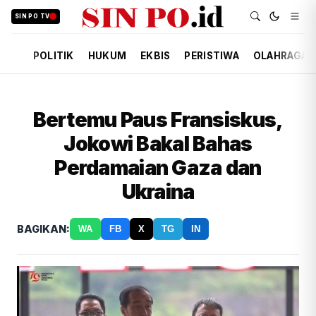
SIN PO TV
POLITIK
HUKUM
EKBIS
PERISTIWA
OLAHRAGA
Bertemu Paus Fransiskus,
Jokowi Bakal Bahas
Perdamaian Gaza dan
Ukraina
BAGIKAN:
WA
FB
X
TG
IN