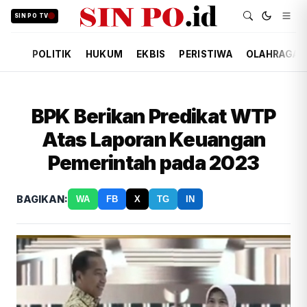
SIN PO TV
POLITIK
HUKUM
EKBIS
PERISTIWA
OLAHRAGA
BPK Berikan Predikat WTP
Atas Laporan Keuangan
Pemerintah pada 2023
BAGIKAN:
WA
FB
X
TG
IN