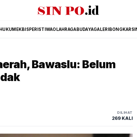
HUKUM
EKBIS
PERISTIWA
OLAHRAGA
BUDAYA
GALERI
BONGKAR
SI
aerah, Bawaslu: Belum
ndak
DILIHAT
269 KALI