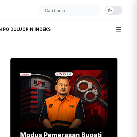
N PO DULU
OPINI
INDEKS
Modus Pemerasan Bupati