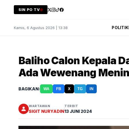
SIN PO TV
POLITIK
Kamis, 6 Agustus 2026 | 13:38
Baliho Calon Kepala D
Ada Wewenang Meni
BAGIKAN:
WA
FB
X
TG
IN
WARTAWAN
TERBIT
SIGIT NURYADIN
13 JUNI 2024