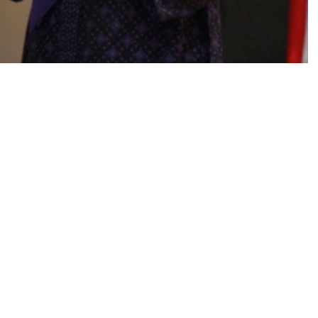
 angkat bicara ihwal mulai bertebarannya baliho
pihaknya belum berwewenang menindak baliho
on kepala daerah yang telah resmi ditetapkan.
enyampaikan imbauan melalui KPU, partai politik, dan
 ya. Jadi memang imbauannya sudah sejak awal kita