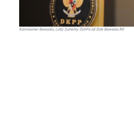
Komisioner Bawaslu, Lolly Suhenty (SinPo.id/ Dok Bawaslu RI)
SinPo.id -
Badan Pengawas Pemilu (Bawaslu) RI
bakal calon kepala daerah Pilkada 2024.
Anggota Bawaslu RI Lolly Suhenty menyebut 
tersebut lantaran secara yuridis belum ada cal
Kendati demikian, kata Lolly, Bawaslu telah m
media sosial berkenaan dengan hal itu.
"Bawaslu belajar dari peristiwa (pemilu) lalu