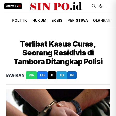
SIN PO TV
POLITIK
HUKUM
EKBIS
PERISTIWA
OLAHRAGA
Terlibat Kasus Curas,
Seorang Residivis di
Tambora Ditangkap Polisi
BAGIKAN:
WA
FB
X
TG
IN