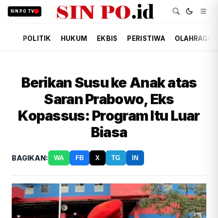
SIN PO TV
POLITIK
HUKUM
EKBIS
PERISTIWA
OLAHRAGA
Berikan Susu ke Anak atas
Saran Prabowo, Eks
Kopassus: Program Itu Luar
Biasa
BAGIKAN:
WA
FB
X
TG
IN