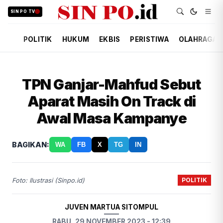
SIN PO TV
POLITIK
HUKUM
EKBIS
PERISTIWA
OLAHRAGA
TPN Ganjar-Mahfud Sebut
Aparat Masih On Track di
Awal Masa Kampanye
BAGIKAN:
WA
FB
X
TG
IN
POLITIK
Foto: Ilustrasi (Sinpo.id)
JUVEN MARTUA SITOMPUL
RABU, 29 NOVEMBER 2023 - 12:39