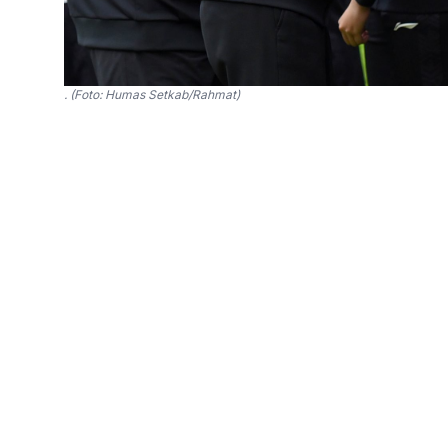
. (Foto: Humas Setkab/Rahmat)
SinPo.id -
Para atlet Indonesia yang akan ber
Hangzhou, Republik Rakyat Tiongkok (RRT) m
membela Merah Putih. Saat menghadiri pelepa
(Jokowi) di halaman Istana Merdeka, Jakarta, 
menyampaikan kesan sekaligus harapannya, u
“Perasaannya bangga banget sih karena ini aja
Harapannya semoga kita bisa lebih bersemanga
tiang yang paling tinggi,” ujar Reza Oktavia, 
di ajang Asian Games.