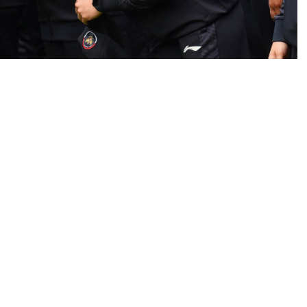
laga pada ajang olahraga Asian Games ke-19 di
enyatakan kebanggaan sekaligus kesiapannya untuk
san kontingen oleh Presiden RI Joko Widodo
pada Selasa 19 September 2023, para atlet
tamanya mereka para debutan ajang Asian Games.
ng tertinggi se-Asia sebelum ke Olympic.
t lagi untuk mengibarkan bendera Merah Putih di
atlet panahan yang akan berlaga untuk pertama kalinya