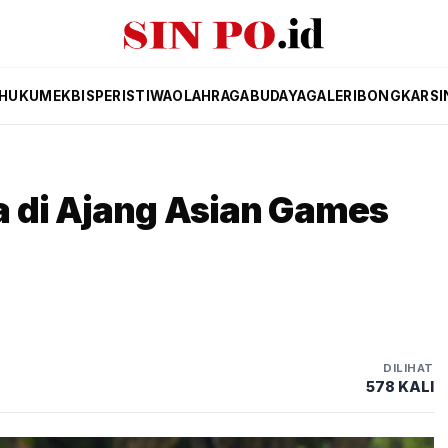
HUKUM
EKBIS
PERISTIWA
OLAHRAGA
BUDAYA
GALERI
BONGKAR
SI
a di Ajang Asian Games
DILIHAT
578 KALI