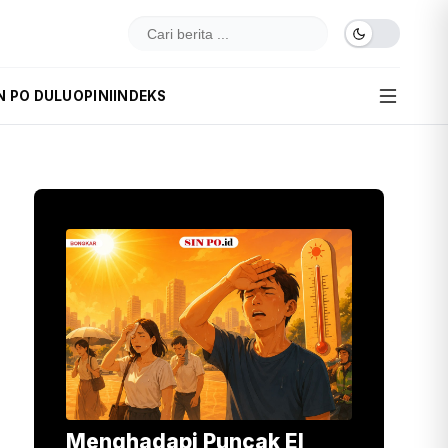
N PO DULU
OPINI
INDEKS
Menghadapi Puncak El