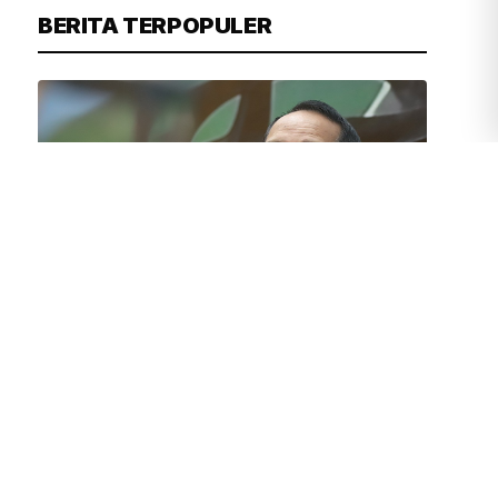
BERITA TERPOPULER
JUVEN MARTUA SITOMPUL
23 MENIT YANG LALU
Legislator Golkar Tekankan Subsidi
Pupuk Harus Tepat Sasaran
Polri Jamin Pemeriksaan