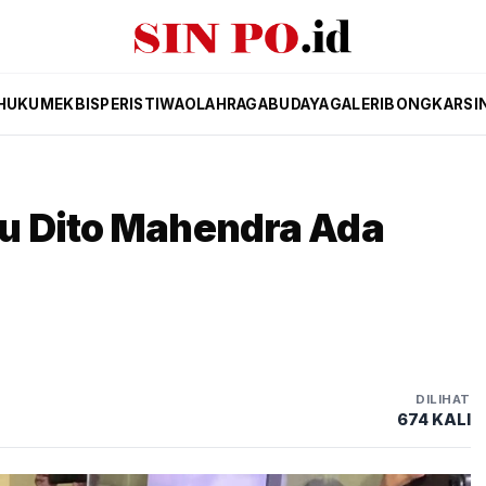
HUKUM
EKBIS
PERISTIWA
OLAHRAGA
BUDAYA
GALERI
BONGKAR
SI
u Dito Mahendra Ada
DILIHAT
674 KALI