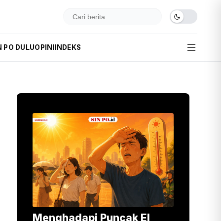
N PO DULU
OPINI
INDEKS
Menghadapi Puncak El