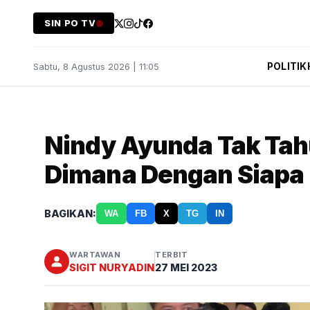
SIN PO TV
POLITIK
Sabtu, 8 Agustus 2026 | 11:05
Nindy Ayunda Tak Tah
Dimana Dengan Siapa
BAGIKAN:
WA
FB
X
TG
IN
WARTAWAN
TERBIT
SIGIT NURYADIN
27 MEI 2023