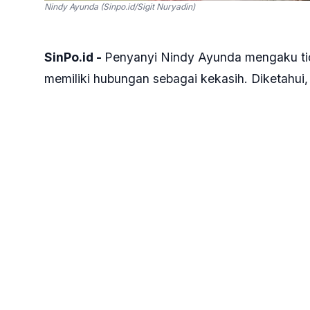
Nindy Ayunda (Sinpo.id/Sigit Nuryadin)
SinPo.id -
Penyanyi Nindy Ayunda mengaku ti
memiliki hubungan sebagai kekasih. Diketahui
Orang (DPO) Bareskrim Polri dalam perkara kepe
Kuasa hukum Nindy Ayunda , Daniel Sony R Pa
saksi terkait Pasal 221 KUHP tentang Perintang
kasus dugaan penyembunyian tersangka kepemil
"Pada intinya yang perlu kita tegaskan juga
menyembunyikan Mas Dito, sampai saat ini tida
Bareskrim Polri, Jumat malam, 26 Mei 2023.
Daniel pun menjelaskan ihwal ketidakhadiran 