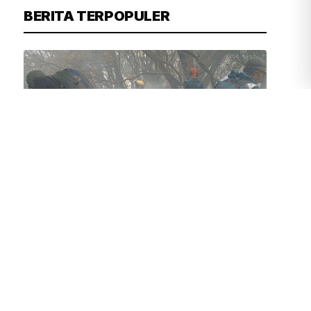
BERITA TERPOPULER
JUVEN MARTUA SITOMPUL
43 MENIT YANG LALU
Kemenhut Gerak Cepat Padamkan
Kebakaran di Gunung Gede
Pangrango, Pendakian Ditutup
Bambang Patijaya Sebut Perpres
Pembelian Timah Segera Terbit