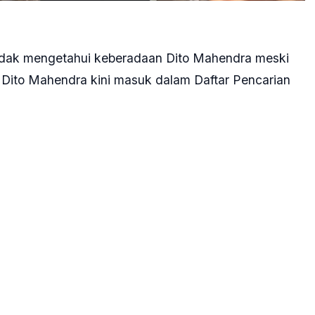
dak mengetahui keberadaan Dito Mahendra meski
, Dito Mahendra kini masuk dalam Daftar Pencarian
milikan senjata api (senpi) ilegal.
rdede menyebut bahwa kliennya diperiksa sebagai
an Penyidikan atau obstruction of justice terkait
ikan senjata api (senpi) ilegal Dito Mahendra.
 Mbak Nindy tidak pernah menyembunyikan, membantu
k pernah ada,” kata Daniel usai pemeriksaan di
kliennya pada panggilan pertama yang dilayangkan