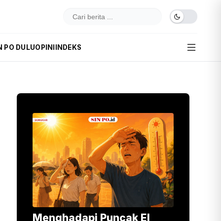
N PO DULU
OPINI
INDEKS
Menghadapi Puncak El