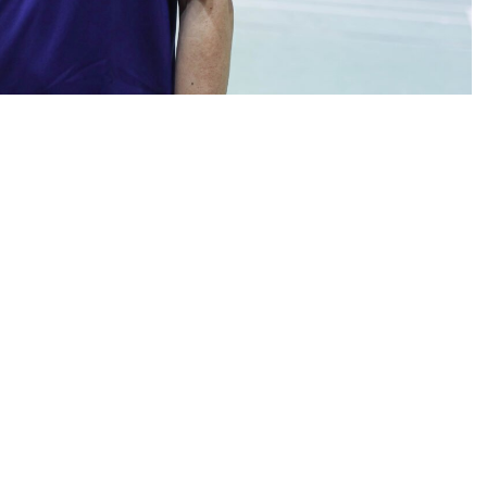
sih kepada PBSI setelah ditunjuk sebagai pelatih
023. Menurut dia, menjadi pelatih di Pelatnas PBSI
mempercayakan saya untuk mmenjadi pelatih kepala
ya, bisa berkontribusi untuk bulutangkis Indonesia.
a selama ini,” kata Indra kepada Tim Humas dan
erli Djaenudin untuk membangkitkan prestasi