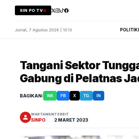
SIN PO TV
POLITIK
Jumat, 7 Agustus 2026 | 10:13
Tangani Sektor Tunggal
Gabung di Pelatnas Ja
BAGIKAN:
WA
FB
X
TG
IN
WARTAWAN
TERBIT
SINPO
2 MARET 2023