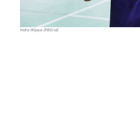
Indra Wijaya (PBSI.id)
SinPo.id -
Indra Wijaya mengucapkan terima ka
kepala sektor tunggal putri per Rabu 1 Maret 2
Cipayung adalah mimpi yang menjadi nyata.
“Saya pribadi terima kasih untuk PBSI, yang 
sektor tunggal putri. Suatu kebanggaan bagi sa
Bergabung di pelatnas juga menjadi mimpi say
Media PP PBSI.
Selama bertugas, Indra akan dibantu asisten H