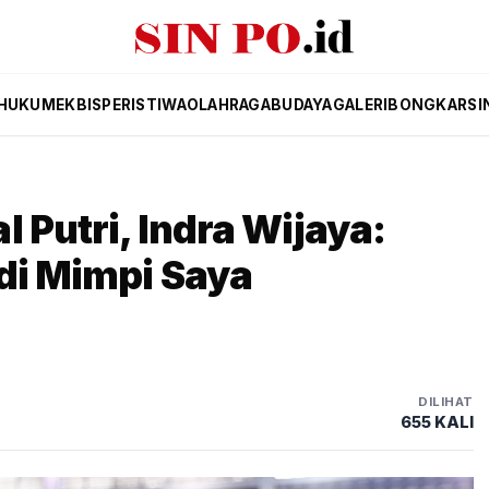
HUKUM
EKBIS
PERISTIWA
OLAHRAGA
BUDAYA
GALERI
BONGKAR
SI
 Putri, Indra Wijaya:
di Mimpi Saya
DILIHAT
655 KALI