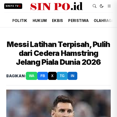
SIN PO TV
POLITIK
HUKUM
EKBIS
PERISTIWA
OLAHRAGA
Messi Latihan Terpisah, Pulih
dari Cedera Hamstring
Jelang Piala Dunia 2026
BAGIKAN:
WA
FB
X
TG
IN