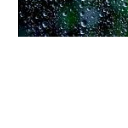
Ilustrasi hujan (SinPo.id/Pixabay)
SinPo.id -
Badan Meteorologi, Klimatologi, da
cuaca untuk Rabu, 3 Juni 2026. Di masa pan
satu sirkulasi siklonik di wilayah perairan timu
pulau besar Indonesia.
BMKG mengimbau masyarakat untuk tetap meng
“Masyarakat diimbau untuk tetap mengantisipa
dapat terjadi secara mendadak saat beraktivit