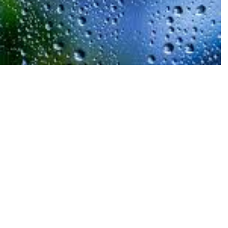
n Geofisika (BMKG) merilis pembaruan prakiraan
caroba yang dinamis, BMKG memantau terbentuknya
r serta beberapa jalur pertemuan angin di sejumlah
antisipasi potensi perubahan cuaca mendadak.
si potensi perubahan cuaca dan hujan lokal yang
as di luar rumah,” tulis BMKG dalam keterangannya.