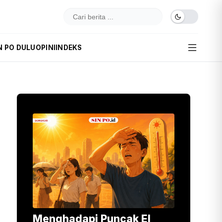
N PO DULU
OPINI
INDEKS
Menghadapi Puncak El