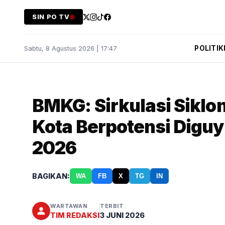
SIN PO TV
POLITIK
Sabtu, 8 Agustus 2026 | 17:47
BMKG: Sirkulasi Siklon
Kota Berpotensi Diguy
2026
BAGIKAN:
WA
FB
X
TG
IN
WARTAWAN
TERBIT
TIM REDAKSI
3 JUNI 2026