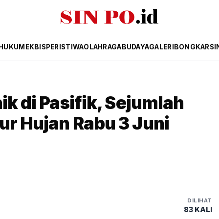
HUKUM
EKBIS
PERISTIWA
OLAHRAGA
BUDAYA
GALERI
BONGKAR
SI
ik di Pasifik, Sejumlah
ur Hujan Rabu 3 Juni
DILIHAT
83 KALI