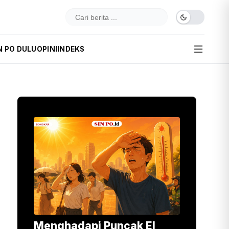
N PO DULU
OPINI
INDEKS
Menghadapi Puncak El