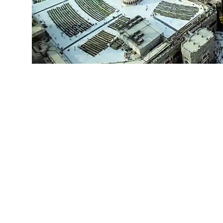
Ilustrasi. (SinPo.id/BPKH)
SinPo.id -
Tim Pengawas (Timwas) Haji DPR RI
menjelang kedatangan hampir 100 ribu jemaah 
Anggota Timwas Haji DPR RI sekaligus Wakil
layanan ibadah, pihaknya menyiapkan aspek a
matang demi menjaga kenyamanan jemaah sela
Dia mengatakan hasil rapat bersama Daerah K