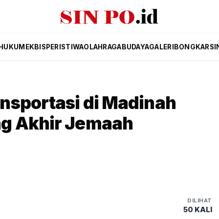
HUKUM
EKBIS
PERISTIWA
OLAHRAGA
BUDAYA
GALERI
BONGKAR
SI
nsportasi di Madinah
ng Akhir Jemaah
DILIHAT
50 KALI