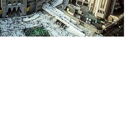
 memastikan kesiapan layanan dasar di Madinah
haji Indonesia dari Makkah menjadi perhatian utama.
 Ketua DPR RI Saan Mustopa menyatakan selain
komodasi, konsumsi, dan transportasi dengan
ma berada di Kota Nabi.
erja (Daker) Madinah menunjukkan seluruh