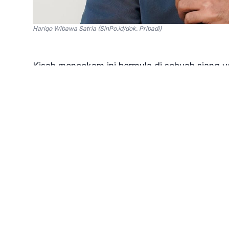
Hariqo Wibawa Satria (SinPo.id/dok. Pribadi)
Kisah mencekam ini bermula di sebuah siang
Kerusuhan Besar Karena DFK dan AI
Senin, 29 Juli 2024, sekitar pukul 11:45. Mat
jendela pada sebuah studio tari di Southport, I
asyik meliukkan badan. Mereka bergerak seir
yoga dan tari bertema Taylor Swift.
Senyum riang mengembang bagi para gadis keci
tengah berdiri di ambang pintu. Lalu, dalam se
mengetuk pintu, mendobrak masuk membawa se