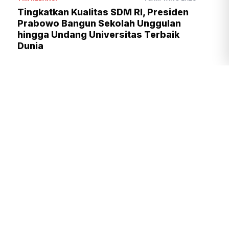
Tingkatkan Kualitas SDM RI, Presiden
Prabowo Bangun Sekolah Unggulan
hingga Undang Universitas Terbaik
Dunia
Presiden Prabowo Kawal Program
Strategis, dari Kampung Haji
hingga Hilirisasi Nasional
TIM REDAKSI
3 JAM YANG LALU
Tingkatkan Daya Saing Indonesia,
BRIN Fokus Kembangkan Teknologi
Nuklir hingga AI
TIM REDAKSI
2 JAM YANG LALU
Kejagung Geledah Rumah Nurman
Herin Terkait TPPU Febrie
Adriansyah
DAVID
4 JAM YANG LALU
Presiden Prabowo Kawal Program
Strategis TNI, dari Air Bersih
hingga Listrik Desa
TIM REDAKSI
3 JAM YANG LALU