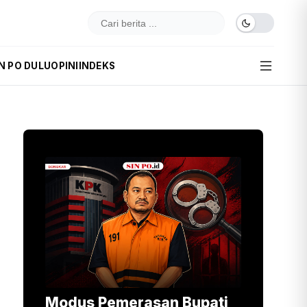
N PO DULU
OPINI
INDEKS
Modus Pemerasan Bupati