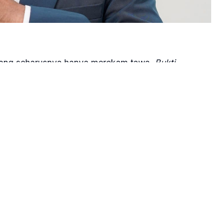
 yang seharusnya hanya merekam tawa.
Bukti
ahari musim panas menyelinap hangat melewati kaca
nggris. Di ruangan itu, belasan gadis kecil tengah
ama, merayakan keluguan masa kecil dalam kelas
l, tidak ada satu pun firasat bahwa kematian
kejap, kedamaian itu terkoyak. Kematian tidak
bilah pisau.