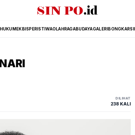
HUKUM
EKBIS
PERISTIWA
OLAHRAGA
BUDAYA
GALERI
BONGKAR
SI
ENARI
DILIHAT
238 KALI