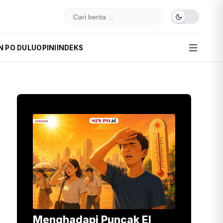
N PO DULU
OPINI
INDEKS
Menghadapi Puncak El