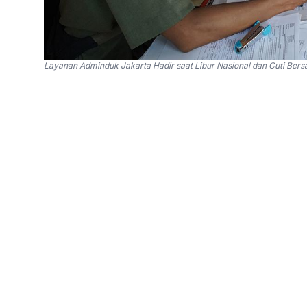
Layanan Adminduk Jakarta Hadir saat Libur Nasional dan Cuti Bersa
SinPo.id -
Dinas Kependudukan dan Pencatatan 
membuka layanan administrasi kependudukan pa
2026.
Pelayanan dibuka pukul 09.00–13.00 WIB di ka
Dukcapil wilayah kota dan Kabupaten Kepulaua
Kebijakan ini dilakukan untuk memperluas aks
dokumen kependudukan pada hari kerja, teruta