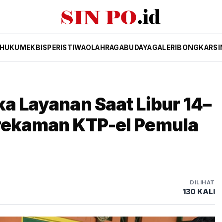
HUKUM
EKBIS
PERISTIWA
OLAHRAGA
BUDAYA
GALERI
BONGKAR
SI
ka Layanan Saat Libur 14–
erekaman KTP-el Pemula
DILIHAT
130 KALI