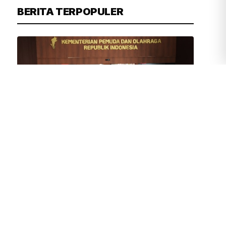
BERITA TERPOPULER
TIM REDAKSI
1 JAM YANG LALU
Erick Thohir Sambut Gembira Makin
Banyak Klub Dunia Gelar Pramusim di
Indonesia
DPRD DKI Sepakat Nama
Perusahaan Pembuang Sampah