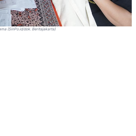
ma (SinPo.id/dok. Beritajakarta)
Sipil (Dukcapil) Provinsi DKI Jakarta tetap
da hari libur nasional dan cuti bersama 14–15 Mei
ntor Dinas Dukcapil DKI serta seluruh Suku Dinas
n Seribu.
es layanan bagi warga yang kesulitan mengurus
ma kelompok pelajar dan pekerja swasta.