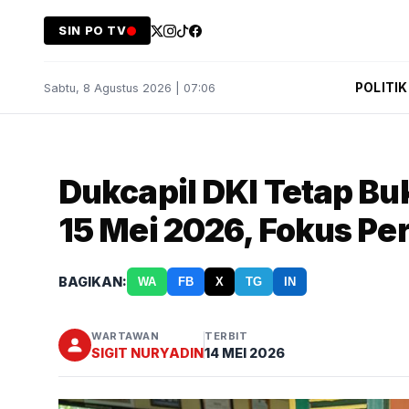
SIN PO TV
POLITIK
Sabtu, 8 Agustus 2026 | 07:06
Dukcapil DKI Tetap Bu
15 Mei 2026, Fokus P
BAGIKAN:
WA
FB
X
TG
IN
WARTAWAN
TERBIT
SIGIT NURYADIN
14 MEI 2026