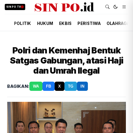
SIN PO TV
POLITIK
HUKUM
EKBIS
PERISTIWA
OLAHRAGA
Polri dan Kemenhaj Bentuk
Satgas Gabungan, atasi Haji
dan Umrah Ilegal
BAGIKAN:
WA
FB
X
TG
IN